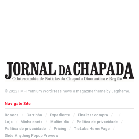
© 2022
FM
- Premium WordPress news & magazine theme by
Jegtheme
.
Navigate Site
Boneca
Carrinho
Expediente
Finalizar compra
Loja
Minha conta
Multimídia
Política de privacidade
Política de privacidade
Pricing
TieLabs HomePage
Slide Anything Popup Preview