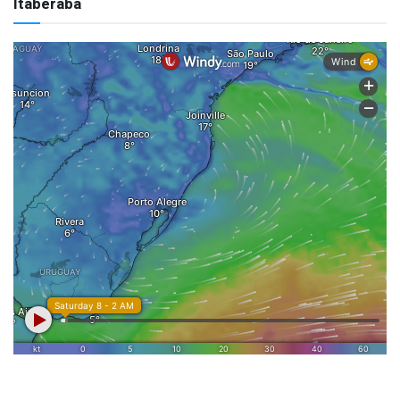
Itaberaba