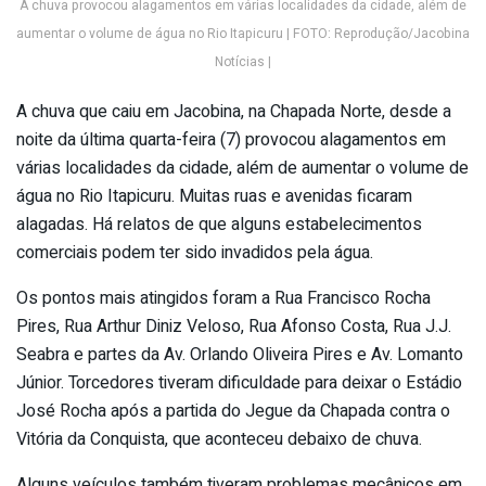
A chuva provocou alagamentos em várias localidades da cidade, além de
aumentar o volume de água no Rio Itapicuru | FOTO: Reprodução/Jacobina
Notícias |
A chuva que caiu em Jacobina, na Chapada Norte, desde a
noite da última quarta-feira (7) provocou alagamentos em
várias localidades da cidade, além de aumentar o volume de
água no Rio Itapicuru. Muitas ruas e avenidas ficaram
alagadas. Há relatos de que alguns estabelecimentos
comerciais podem ter sido invadidos pela água.
Os pontos mais atingidos foram a Rua Francisco Rocha
Pires, Rua Arthur Diniz Veloso, Rua Afonso Costa, Rua J.J.
Seabra e partes da Av. Orlando Oliveira Pires e Av. Lomanto
Júnior. Torcedores tiveram dificuldade para deixar o Estádio
José Rocha após a partida do Jegue da Chapada contra o
Vitória da Conquista, que aconteceu debaixo de chuva.
Alguns veículos também tiveram problemas mecânicos em