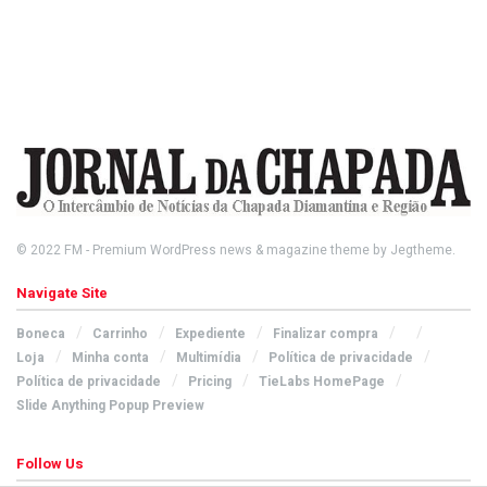
© 2022
FM
- Premium WordPress news & magazine theme by
Jegtheme
.
Navigate Site
Boneca
Carrinho
Expediente
Finalizar compra
Loja
Minha conta
Multimídia
Política de privacidade
Política de privacidade
Pricing
TieLabs HomePage
Slide Anything Popup Preview
Follow Us