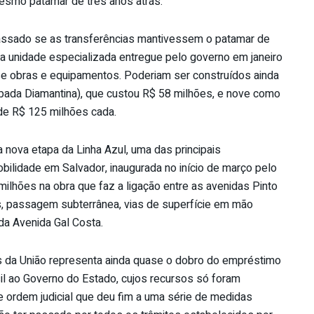
mesmo patamar de três anos atrás.
epassado se as transferências mantivessem o patamar de
a unidade especializada entregue pelo governo em janeiro
 obras e equipamentos. Poderiam ser construídos ainda
pada Diamantina), que custou R$ 58 milhões, e nove como
 de R$ 125 milhões cada.
 nova etapa da Linha Azul, uma das principais
ilidade em Salvador, inaugurada no início de março pelo
ilhões na obra que faz a ligação entre as avenidas Pinto
los, passagem subterrânea, vias de superfície em mão
 da Avenida Gal Costa.
ias da União representa ainda quase o dobro do empréstimo
l ao Governo do Estado, cujos recursos só foram
ordem judicial que deu fim a uma série de medidas