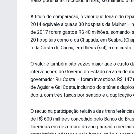
Bahia poderia ter recebido a mais, se mantido o 
A título de comparação, o valor que teria sido r
2014 equivale a quase 30 hospitais da Mulher – n
de 2017 foram gastos R$ 40 milhões, somando-se
20 hospitais como o da Chapada, em Seabra (Cha
o da Costa do Cacau, em Ilhéus (sul), a um custo
O valor é também oito vezes maior que o custo da
intervenções do Governo do Estado na área de mob
governador Rui Costa – foram investidos R$ 147 m
de Aguiar e Gal Costa, incluindo dois túneis dup
dupla, com três faixas por sentido e a duplicação
O recuo na participação relativa das transferênc
de R$ 600 milhões concedido pelo Banco do Brasi
liberados em dezembro do ano passado mediante 