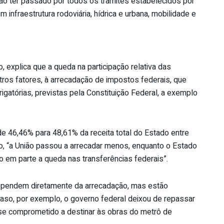
ão ter passado por todos os trâmites estabelecidos por
infraestrutura rodoviária, hídrica e urbana, mobilidade e
, explica que a queda na participação relativa das
utros fatores, à arrecadação de impostos federais, que
gatórias, previstas pela Constituição Federal, a exemplo
e 46,46% para 48,61% da receita total do Estado entre
o, “a União passou a arrecadar menos, enquanto o Estado
 em parte a queda nas transferências federais”.
dependem diretamente da arrecadação, mas estão
 caso, por exemplo, o governo federal deixou de repassar
 se comprometido a destinar às obras do metrô de