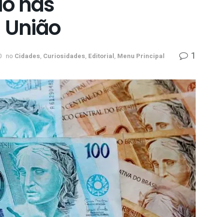
uo nas
a União
1
0
no
Cidades
,
Curiosidades
,
Editorial
,
Menu Principal