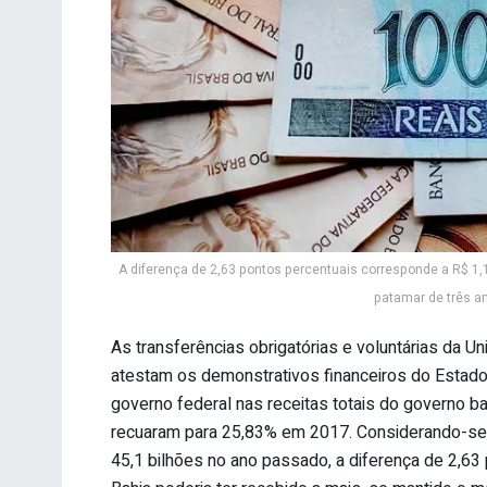
A diferença de 2,63 pontos percentuais corresponde a R$ 1,
patamar de três an
As transferências obrigatórias e voluntárias da U
atestam os demonstrativos financeiros do Estado
governo federal nas receitas totais do governo 
recuaram para 25,83% em 2017. Considerando-se o
45,1 bilhões no ano passado, a diferença de 2,63