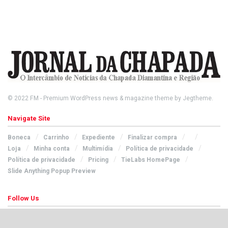
© 2022
FM
- Premium WordPress news & magazine theme by
Jegtheme
.
Navigate Site
Boneca
Carrinho
Expediente
Finalizar compra
Loja
Minha conta
Multimídia
Política de privacidade
Política de privacidade
Pricing
TieLabs HomePage
Slide Anything Popup Preview
Follow Us