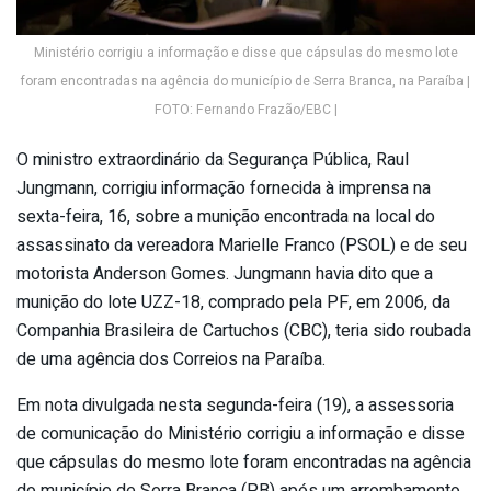
Ministério corrigiu a informação e disse que cápsulas do mesmo lote
foram encontradas na agência do município de Serra Branca, na Paraíba |
FOTO: Fernando Frazão/EBC |
O ministro extraordinário da Segurança Pública, Raul
Jungmann, corrigiu informação fornecida à imprensa na
sexta-feira, 16, sobre a munição encontrada na local do
assassinato da vereadora Marielle Franco (PSOL) e de seu
motorista Anderson Gomes. Jungmann havia dito que a
munição do lote UZZ-18, comprado pela PF, em 2006, da
Companhia Brasileira de Cartuchos (CBC), teria sido roubada
de uma agência dos Correios na Paraíba.
Em nota divulgada nesta segunda-feira (19), a assessoria
de comunicação do Ministério corrigiu a informação e disse
que cápsulas do mesmo lote foram encontradas na agência
do município de Serra Branca (PB) após um arrombamento