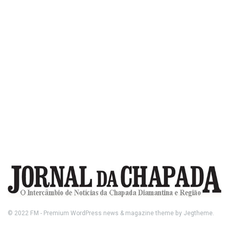
© 2022
FM
- Premium WordPress news & magazine theme by
Jegtheme
.