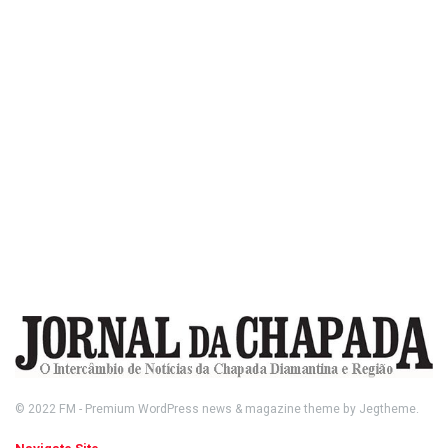
© 2022
FM
- Premium WordPress news & magazine theme by
Jegtheme
.