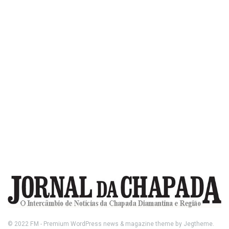
© 2022
FM
- Premium WordPress news & magazine theme by
Jegtheme
.