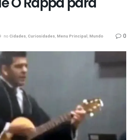
 de O Rappa para
0
9
no
Cidades
,
Curiosidades
,
Menu Principal
,
Mundo