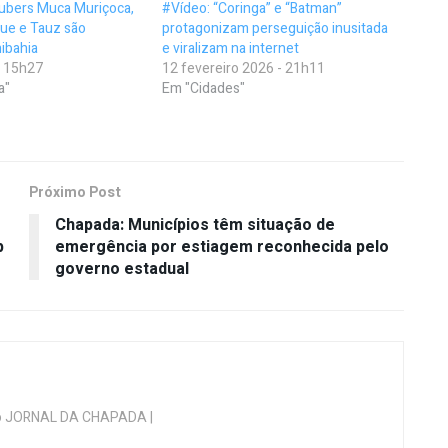
tubers Muca Muriçoca,
#Vídeo: “Coringa” e “Batman”
oue e Tauz são
protagonizam perseguição inusitada
ibahia
e viralizam na internet
- 15h27
12 fevereiro 2026 - 21h11
a"
Em "Cidades"
Próximo Post
Chapada: Municípios têm situação de
p
emergência por estiagem reconhecida pelo
governo estadual
 do JORNAL DA CHAPADA |