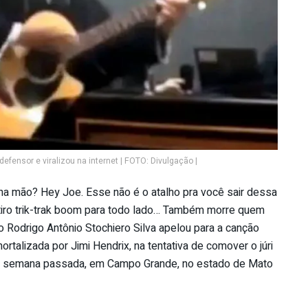
defensor e viralizou na internet | FOTO: Divulgação |
na mão? Hey Joe. Esse não é o atalho pra você sair dessa
 tiro trik-trak boom para todo lado… Também morre quem
o Rodrigo Antônio Stochiero Silva apelou para a canção
rtalizada por Jimi Hendrix, na tentativa de comover o júri
na semana passada, em Campo Grande, no estado de Mato