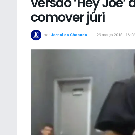
versão ‘Hey Joe’
comover júri
por
Jornal da Chapada
29 março 2018 - 16h3