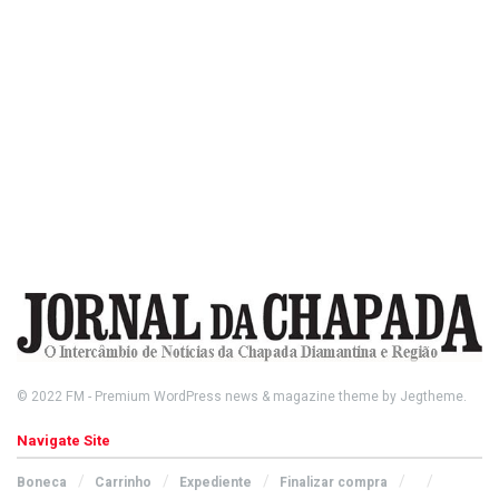
© 2022
FM
- Premium WordPress news & magazine theme by
Jegtheme
.
Navigate Site
Boneca
Carrinho
Expediente
Finalizar compra