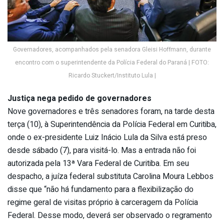
Governadores, acompanhados pela senadora Gleisi Hoffmann, durante
encontro com o superintendente da Polícia Federal do Paraná | FOTO:
Ricardo Stuckert/Instituto Lula |
Justiça nega pedido de governadores
Nove governadores e três senadores foram, na tarde desta
terça (10), à Superintendência da Polícia Federal em Curitiba,
onde o ex-presidente Luiz Inácio Lula da Silva está preso
desde sábado (7), para visitá-lo. Mas a entrada não foi
autorizada pela 13ª Vara Federal de Curitiba. Em seu
despacho, a juíza federal substituta Carolina Moura Lebbos
disse que “não há fundamento para a flexibilização do
regime geral de visitas próprio à carceragem da Polícia
Federal. Desse modo, deverá ser observado o regramento