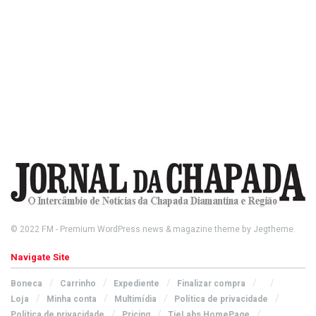
© 2022
FM
- Premium WordPress news & magazine theme by
Jegtheme
.
Navigate Site
Boneca
Carrinho
Expediente
Finalizar compra
Loja
Minha conta
Multimídia
Política de privacidade
Política de privacidade
Pricing
TieLabs HomePage