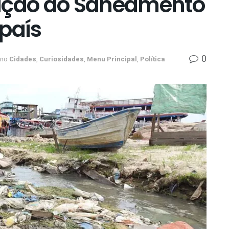
uação do Saneamento
país
0
no
Cidades
,
Curiosidades
,
Menu Principal
,
Política