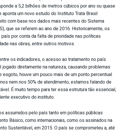
sponde a 5,2 bilhões de metros cúbicos por ano ou quase
e aponta um novo estudo do Instituto Trata Brasil
é feito com base nos dados mais recentes do Sistema
), que se referem ao ano de 2016. Historicamente, os
aís por conta da falta de prioridade nas políticas
ldade nas obras, entre outros motivos.
ntre os indicadores, o acesso ao tratamento no país
o é jogado diretamente na natureza, causando problemas
 de esgoto, houve um pouco mais de um ponto percentual
gamos nem nos 50% de atendimento, estamos falando de
tável. É muito tempo para ter essa estrutura tão essencial,
ente executivo do instituto.
os assumidos pelo país tanto em políticas públicas
nto Básico, como internacionais, como os assinados na
to Sustentável, em 2015. O país se comprometeu a, até