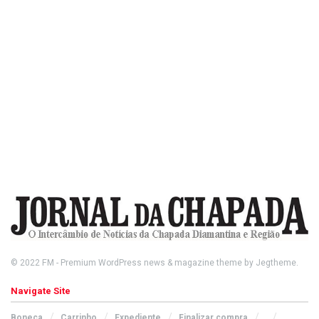
© 2022
FM
- Premium WordPress news & magazine theme by
Jegtheme
.
Navigate Site
Boneca
Carrinho
Expediente
Finalizar compra