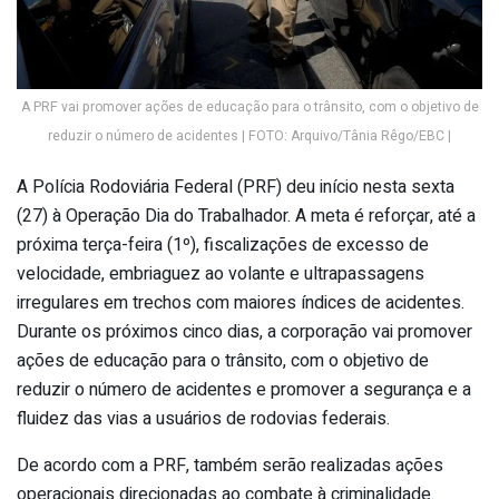
A PRF vai promover ações de educação para o trânsito, com o objetivo de
reduzir o número de acidentes | FOTO: Arquivo/Tânia Rêgo/EBC |
A Polícia Rodoviária Federal (PRF) deu início nesta sexta
(27) à Operação Dia do Trabalhador. A meta é reforçar, até a
próxima terça-feira (1º), fiscalizações de excesso de
velocidade, embriaguez ao volante e ultrapassagens
irregulares em trechos com maiores índices de acidentes.
Durante os próximos cinco dias, a corporação vai promover
ações de educação para o trânsito, com o objetivo de
reduzir o número de acidentes e promover a segurança e a
fluidez das vias a usuários de rodovias federais.
De acordo com a PRF, também serão realizadas ações
operacionais direcionadas ao combate à criminalidade.