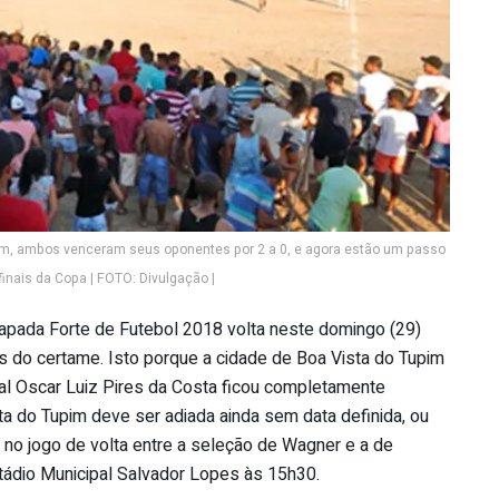
ram, ambos venceram seus oponentes por 2 a 0, e agora estão um passo
finais da Copa | FOTO: Divulgação |
apada Forte de Futebol 2018 volta neste domingo (29)
tas do certame. Isto porque a cidade de Boa Vista do Tupim
ipal Oscar Luiz Pires da Costa ficou completamente
sta do Tupim deve ser adiada ainda sem data definida, ou
nal no jogo de volta entre a seleção de Wagner e a de
tádio Municipal Salvador Lopes às 15h30.