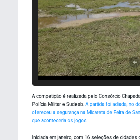
A competição é realizada pelo Consórcio Chapada
Polícia Militar e Sudesb.
A partida foi adiada, no 
ofereceu a segurança na Micareta de Feira de S
que aconteceria os jogos
.
Iniciada em janeiro, com 16 seleções de cidades