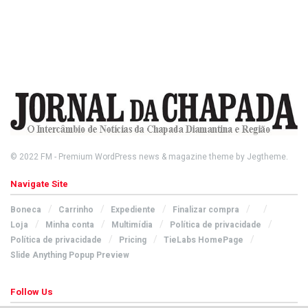
© 2022
FM
- Premium WordPress news & magazine theme by
Jegtheme
.
Navigate Site
Boneca
Carrinho
Expediente
Finalizar compra
Loja
Minha conta
Multimídia
Política de privacidade
Política de privacidade
Pricing
TieLabs HomePage
Slide Anything Popup Preview
Follow Us