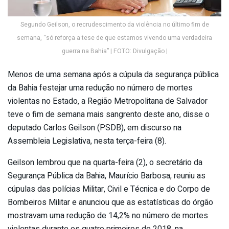
Segundo Geilson, o recrudescimento da violência no último fim de
semana, “só reforça a tese de que estamos vivendo uma verdadeira
guerra na Bahia” | FOTO: Divulgação |
Menos de uma semana após a cúpula da segurança pública
da Bahia festejar uma redução no número de mortes
violentas no Estado, a Região Metropolitana de Salvador
teve o fim de semana mais sangrento deste ano, disse o
deputado Carlos Geilson (PSDB), em discurso na
Assembleia Legislativa, nesta terça-feira (8).
Geilson lembrou que na quarta-feira (2), o secretário da
Segurança Pública da Bahia, Maurício Barbosa, reuniu as
cúpulas das polícias Militar, Civil e Técnica e do Corpo de
Bombeiros Militar e anunciou que as estatísticas do órgão
mostravam uma redução de 14,2% no número de mortes