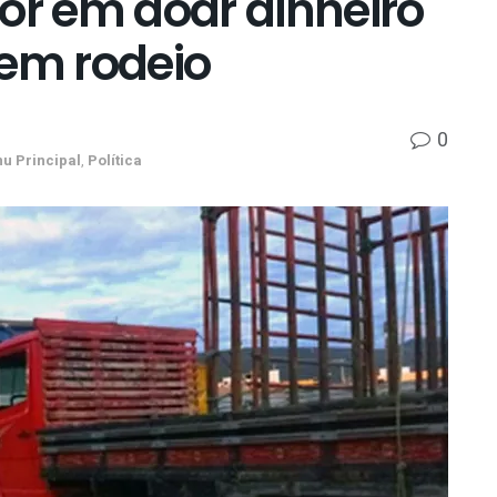
or em doar dinheiro
 em rodeio
0
u Principal
,
Política