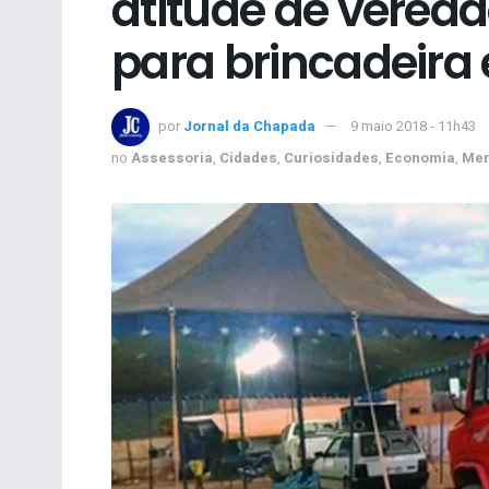
atitude de veread
para brincadeira
por
Jornal da Chapada
9 maio 2018 - 11h43
no
Assessoria
,
Cidades
,
Curiosidades
,
Economia
,
Men