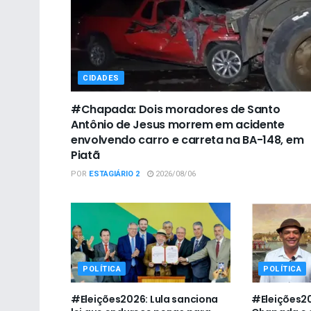
CIDADES
#Chapada: Dois moradores de Santo
Antônio de Jesus morrem em acidente
envolvendo carro e carreta na BA-148, em
Piatã
POR
ESTAGIÁRIO 2
2026/08/06
POLÍTICA
POLÍTICA
#Eleições2026: Lula sanciona
#Eleições20