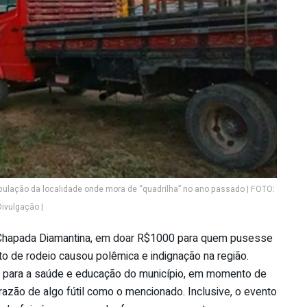
ulação da localidade onde mora de “quadrilha” no ano passado | FOTO:
Divulgação |
da Chapada Diamantina, em doar R$1000 para quem pusesse
 de rodeio causou polêmica e indignação na região.
s para a saúde e educação do município, em momento de
ão de algo fútil como o mencionado. Inclusive, o evento