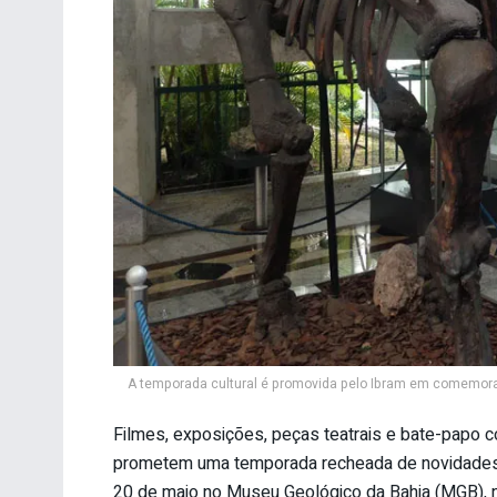
A temporada cultural é promovida pelo Ibram em comemoraç
Filmes, exposições, peças teatrais e bate-papo 
prometem uma temporada recheada de novidades 
20 de maio no Museu Geológico da Bahia (MGB), no