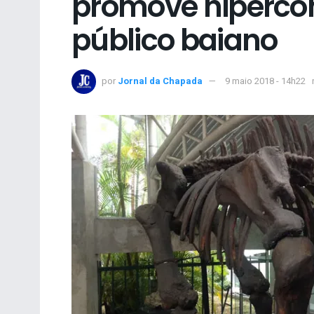
promove hiperco
público baiano
por
Jornal da Chapada
9 maio 2018 - 14h22