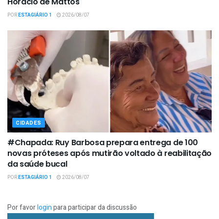
Horácio de Mattos
POR
ESTAGIÁRIO 1
2026/08/07
CIDADES
#Chapada: Ruy Barbosa prepara entrega de 100
novas próteses após mutirão voltado à reabilitação
da saúde bucal
POR
ESTAGIÁRIO 1
2026/08/07
Por favor
login
para participar da discussão