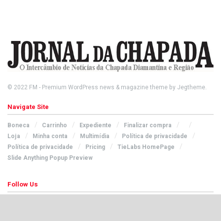
© 2022
FM
- Premium WordPress news & magazine theme by
Jegtheme
.
Navigate Site
Boneca
Carrinho
Expediente
Finalizar compra
Loja
Minha conta
Multimídia
Política de privacidade
Política de privacidade
Pricing
TieLabs HomePage
Slide Anything Popup Preview
Follow Us