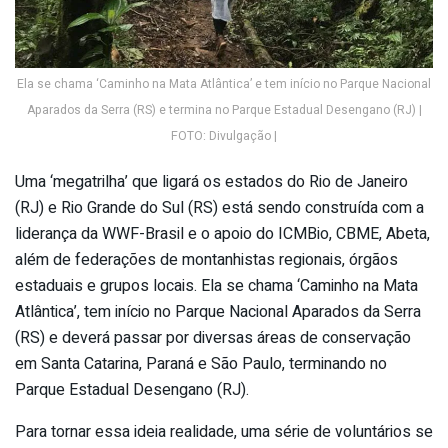
Ela se chama ‘Caminho na Mata Atlântica’ e tem início no Parque Nacional
Aparados da Serra (RS) e termina no Parque Estadual Desengano (RJ) |
FOTO: Divulgação |
Uma ‘megatrilha’ que ligará os estados do Rio de Janeiro
(RJ) e Rio Grande do Sul (RS) está sendo construída com a
liderança da WWF-Brasil e o apoio do ICMBio, CBME, Abeta,
além de federações de montanhistas regionais, órgãos
estaduais e grupos locais. Ela se chama ‘Caminho na Mata
Atlântica’, tem início no Parque Nacional Aparados da Serra
(RS) e deverá passar por diversas áreas de conservação
em Santa Catarina, Paraná e São Paulo, terminando no
Parque Estadual Desengano (RJ).
Para tornar essa ideia realidade, uma série de voluntários se