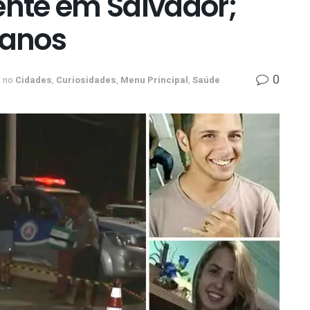
nte em Salvador;
 anos
0
no
Cidades
,
Curiosidades
,
Menu Principal
,
Saúde