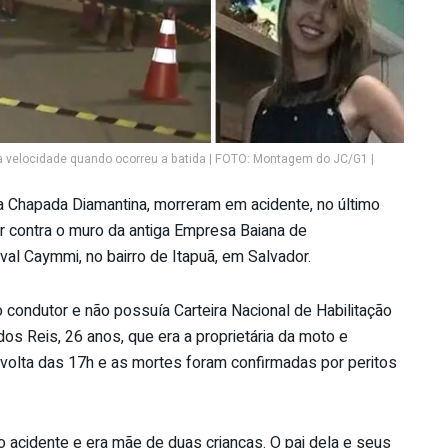
a velocidade quando ocorreu a batida | FOTO: Montagem do JC/G1 |
a Chapada Diamantina, morreram em acidente, no último
r contra o muro da antiga Empresa Baiana de
val Caymmi, no bairro de Itapuã, em Salvador.
o condutor e não possuía Carteira Nacional de Habilitação
dos Reis, 26 anos, que era a proprietária da moto e
volta das 17h e as mortes foram confirmadas por peritos
o acidente e era mãe de duas crianças. O pai dela e seus