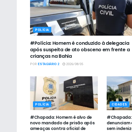
POLÍCIA
#Polícia: Homem é conduzido à delegacia
após suspeita de ato obsceno em frente a
crianças na Bahia
POR
ESTAGIÁRIO 2
2026/08/05
POLÍCIA
CIDADES
#Chapada: Homem é alvo de
#Chapada: 
novo mandado de prisão após
denunciam 
ameaças contra oficial de
sem indeni