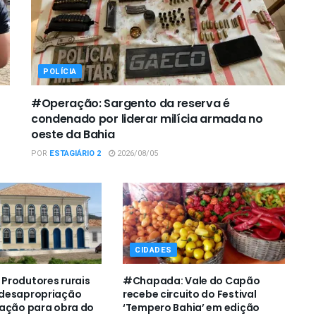
POLÍCIA
#Operação: Sargento da reserva é
condenado por liderar milícia armada no
oeste da Bahia
POR
ESTAGIÁRIO 2
2026/08/05
CIDADES
Produtores rurais
#Chapada: Vale do Capão
desapropriação
recebe circuito do Festival
zação para obra do
‘Tempero Bahia’ em edição