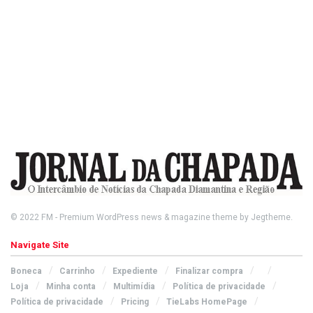
© 2022
FM
- Premium WordPress news & magazine theme by
Jegtheme
.
Navigate Site
Boneca
Carrinho
Expediente
Finalizar compra
Loja
Minha conta
Multimídia
Política de privacidade
Política de privacidade
Pricing
TieLabs HomePage