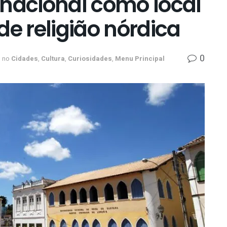
rnacional como local
de religião nórdica
0
no
Cidades
,
Cultura
,
Curiosidades
,
Menu Principal