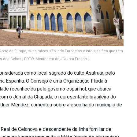
Norte da Europa, suas raízes são Indo-Europeias e isto significa que tem
s dos Celtas | FOTO: Montagem do JC/Jota Freitas |
considerada como local sagrado do culto Asatruar, pelo
 na Espanha. O Consejo é uma Organização filiada à
dade reconhecida pelo governo espanhol, que abarca
com o Jornal da Chapada, o representante brasileiro do
 Aidner Méndez, comentou sobre a escolha do município de
al de Celanova e descendente da linha familiar de