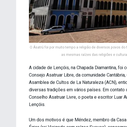
O Ásatrú foi por muito tempo a religião de diversos povos do 
as mesmas raízes das religiões e cultura
A cidade de Lençóis, na Chapada Diamantina, foi 
Consejo Asatruar Libre, da comunidade Cantábria,
Asamblea de Cultos de La Naturaleza (ACN), enti
diversas tradições em vários países. Em contato 
Conselho Asatruar Livre, o poeta e escritor Luar
Lençóis.
Um dos motivos é que Méndez, membro da Casa Re