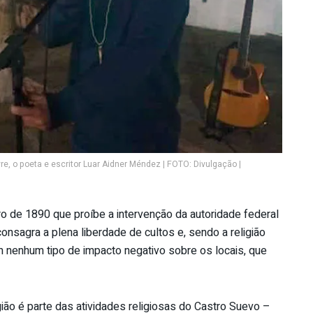
re, o poeta e escritor Luar Aidner Méndez | FOTO: Divulgação |
o de 1890 que proíbe a intervenção da autoridade federal
nsagra a plena liberdade de cultos e, sendo a religião
m nenhum tipo de impacto negativo sobre os locais, que
gião é parte das atividades religiosas do Castro Suevo –