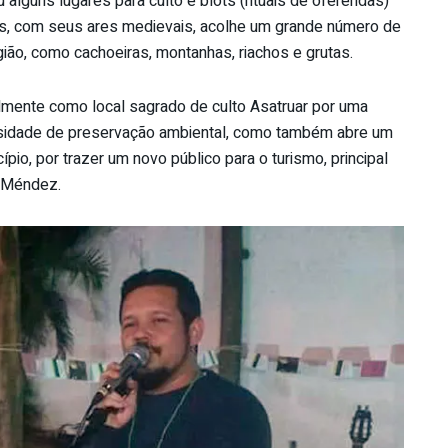
 alguns lugares para culto e blóts (rituais de oferendas)
óis, com seus ares medievais, acolhe um grande número de
gião, como cachoeiras, montanhas, riachos e grutas.
ialmente como local sagrado de culto Asatruar por uma
essidade de preservação ambiental, como também abre um
pio, por trazer um novo público para o turismo, principal
r Méndez.