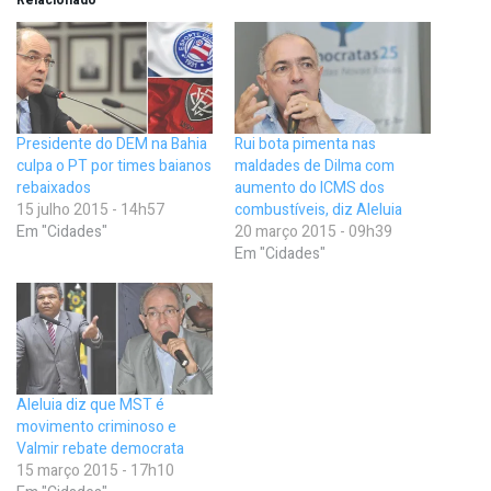
Presidente do DEM na Bahia
Rui bota pimenta nas
culpa o PT por times baianos
maldades de Dilma com
rebaixados
aumento do ICMS dos
15 julho 2015 - 14h57
combustíveis, diz Aleluia
Em "Cidades"
20 março 2015 - 09h39
Em "Cidades"
Aleluia diz que MST é
movimento criminoso e
Valmir rebate democrata
15 março 2015 - 17h10