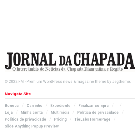
© 2022
FM
- Premium WordPress news & magazine theme by
Jegtheme
.
Navigate Site
Boneca
Carrinho
Expediente
Finalizar compra
Loja
Minha conta
Multimídia
Política de privacidade
Política de privacidade
Pricing
TieLabs HomePage
Slide Anything Popup Preview