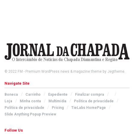
© 2022
FM
- Premium WordPress news & magazine theme by
Jegtheme
.
Navigate Site
Boneca
Carrinho
Expediente
Finalizar compra
Loja
Minha conta
Multimídia
Política de privacidade
Política de privacidade
Pricing
TieLabs HomePage
Slide Anything Popup Preview
Follow Us