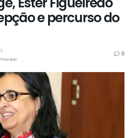
ê, Ester Figueiredo
cepção e percurso do
45
0
rincipal