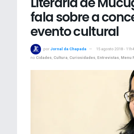
Literária de Mucug
fala sobre a con
evento cultural
por
Jornal da Chapada
15 agosto 2018 - 11h
no
Cidades
,
Cultura
,
Curiosidades
,
Entrevistas
,
Menu P