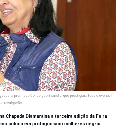
eada, a premiada Conceição Evaristo, que prestigiará todo o evento |
: Divulgação |
 na Chapada Diamantina a terceira edição da Feira
e ano coloca em protagonismo mulheres negras