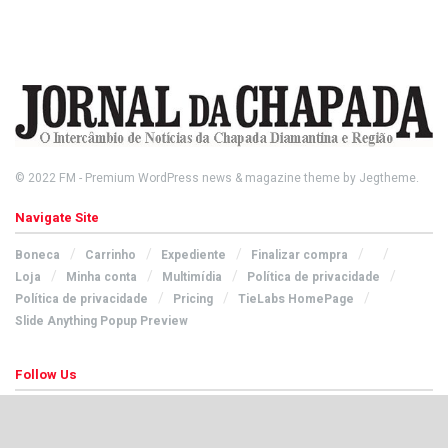
© 2022
FM
- Premium WordPress news & magazine theme by
Jegtheme
.
Navigate Site
Boneca
Carrinho
Expediente
Finalizar compra
Loja
Minha conta
Multimídia
Política de privacidade
Política de privacidade
Pricing
TieLabs HomePage
Slide Anything Popup Preview
Follow Us