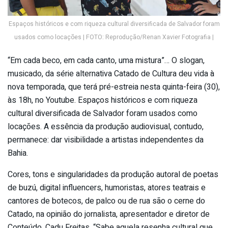
Espaços históricos e com riqueza cultural diversificada de Salvador foram
usados como locações | FOTO: Reprodução/Renan Xavier Fotografia |
“Em cada beco, em cada canto, uma mistura”… O slogan,
musicado, da série alternativa Catado de Cultura deu vida à
nova temporada, que terá pré-estreia nesta quinta-feira (30),
às 18h, no Youtube. Espaços históricos e com riqueza
cultural diversificada de Salvador foram usados como
locações. A essência da produção audiovisual, contudo,
permanece: dar visibilidade a artistas independentes da
Bahia.
Cores, tons e singularidades da produção autoral de poetas
de buzú, digital influencers, humoristas, atores teatrais e
cantores de botecos, de palco ou de rua são o cerne do
Catado, na opinião do jornalista, apresentador e diretor de
Conteúdo, Cadu Freitas. “Sabe aquela resenha cultural que