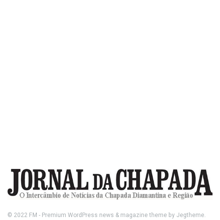
© 2022
FM
- Premium WordPress news & magazine theme by
Jegtheme
.