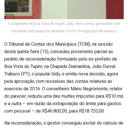
O ex-prefeito de Boa Vista do Tupim, Gidu, teve contas aprovadas com
ressalvas pelo órgão fiscalizador | FOTO: Divulgação/Cell Santos |
O Tribunal de Contas dos Municípios (TCM), na sessão
desta quinta-feira (13), concedeu provimento parcial ao
pedido de reconsideração formulado pelo ex-prefeito de
Boa Vista do Tupim, na Chapada Diamantina, João Durval
Trabuco (PT), o popular Gidu, e emitiu nova decisão, agora
pela aprovação com ressalvas das contas relativas ao
exercício de 2016. O conselheiro Mário Negromonte, relator
do parecer, reduziu uma das multas impostas para R$10 mil,
e a outra – em razão da extrapolação do limite para gastos
com pessoal – de R$46.800,00, para R$18.720,00.
Na reconsideração, o gestor conseguiu excluir do cálculo de