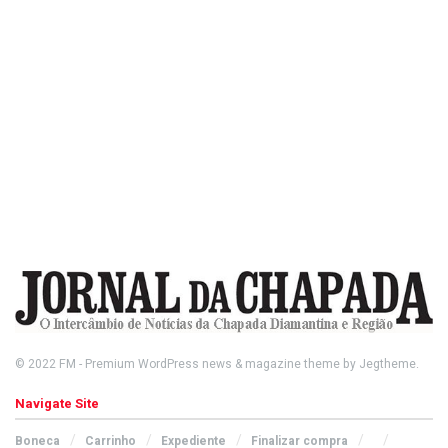
© 2022
FM
- Premium WordPress news & magazine theme by
Jegtheme
.
Navigate Site
Boneca
Carrinho
Expediente
Finalizar compra