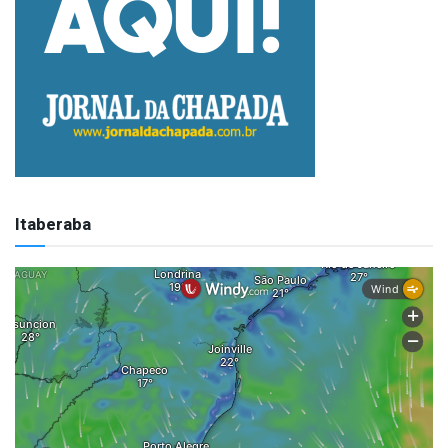
Itaberaba