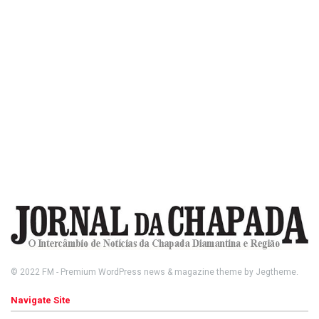
© 2022
FM
- Premium WordPress news & magazine theme by
Jegtheme
.
Navigate Site