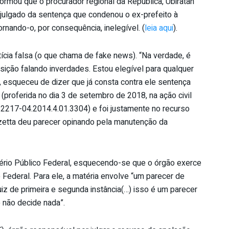
ormou que o procurador regional da República, Ubiratan
m julgado da sentença que condenou o ex-prefeito à
rnando-o, por consequência, inelegível. (
leia aqui
).
ícia falsa (o que chama de fake news). “Na verdade, é
sição falando inverdades. Estou elegível para qualquer
, esqueceu de dizer que já consta contra ele sentença
(proferida no dia 3 de setembro de 2018, na ação civil
12217-04.2014.4.01.3304) e foi justamente no recurso
azetta deu parecer opinando pela manutenção da
ério Público Federal, esquecendo-se que o órgão exerce
o Federal. Para ele, a matéria envolve “um parecer de
iz de primeira e segunda instância(…) isso é um parecer
o não decide nada”.