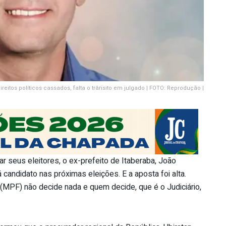
ireitos políticos cassados, falta o trânsito em julgado | FOTO: Reprodução |
ar seus eleitores, o ex-prefeito de Itaberaba, João
candidato nas próximas eleições. E a aposta foi alta.
 (MPF) não decide nada e quem decide, que é o Judiciário,