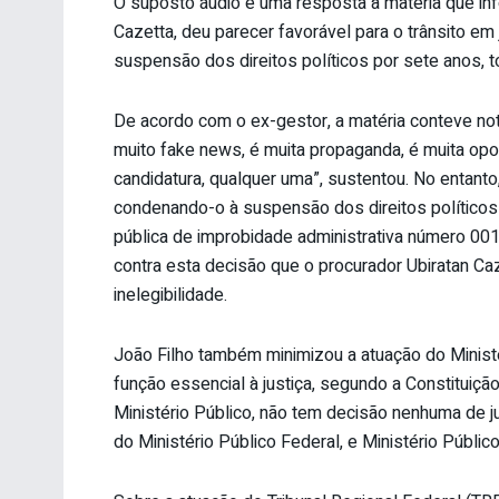
O suposto áudio é uma resposta à matéria que inf
Cazetta, deu parecer favorável para o trânsito e
suspensão dos direitos políticos por sete anos, to
De acordo com o ex-gestor, a matéria conteve not
muito fake news, é muita propaganda, é muita opo
candidatura, qualquer uma”, sustentou. No entanto
condenando-o à suspensão dos direitos políticos 
pública de improbidade administrativa número 00
contra esta decisão que o procurador Ubiratan C
inelegibilidade.
João Filho também minimizou a atuação do Minist
função essencial à justiça, segundo a Constituiçã
Ministério Público, não tem decisão nenhuma de ju
do Ministério Público Federal, e Ministério Públic