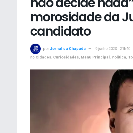
não decide nada”
morosidade da Ju
candidato
por
Jornal da Chapada
9 junho 2020 - 21h40
no
Cidades
,
Curiosidades
,
Menu Principal
,
Política
,
To