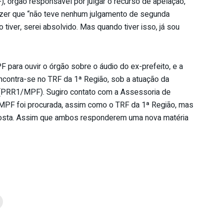
), órgão responsável por julgar o recurso de apelação,
izer que “não teve nenhum julgamento de segunda
tiver, serei absolvido. Mas quando tiver isso, já sou
para ouvir o órgão sobre o áudio do ex-prefeito, e a
ncontra-se no TRF da 1ª Região, sob a atuação da
 (PRR1/MPF). Sugiro contato com a Assessoria de
PF foi procurada, assim como o TRF da 1ª Região, mas
posta. Assim que ambos responderem uma nova matéria