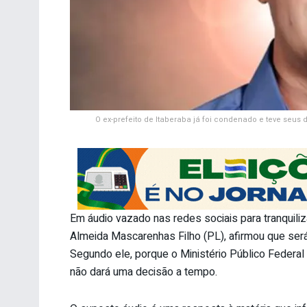
O ex-prefeito de Itaberaba já foi condenado e teve seus d
Em áudio vazado nas redes sociais para tranquiliz
Almeida Mascarenhas Filho (PL), afirmou que será 
Segundo ele, porque o Ministério Público Federal
não dará uma decisão a tempo.