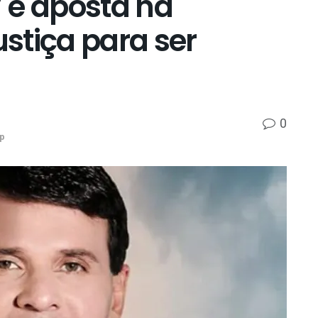
 e aposta na
stiça para ser
0
p