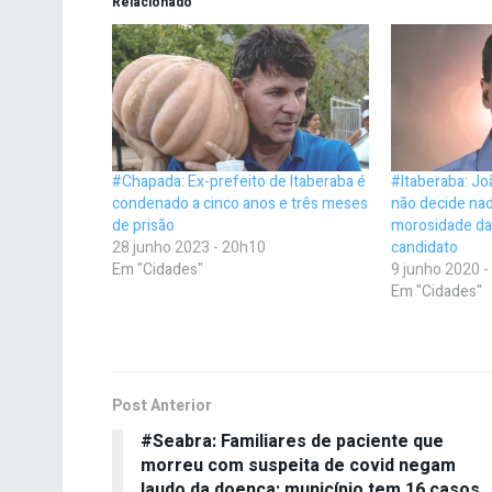
Relacionado
#Chapada: Ex-prefeito de Itaberaba é
#Itaberaba: Jo
condenado a cinco anos e três meses
não decide nad
de prisão
morosidade da 
28 junho 2023 - 20h10
candidato
Em "Cidades"
9 junho 2020 
Em "Cidades"
Post Anterior
#Seabra: Familiares de paciente que
morreu com suspeita de covid negam
laudo da doença; município tem 16 casos