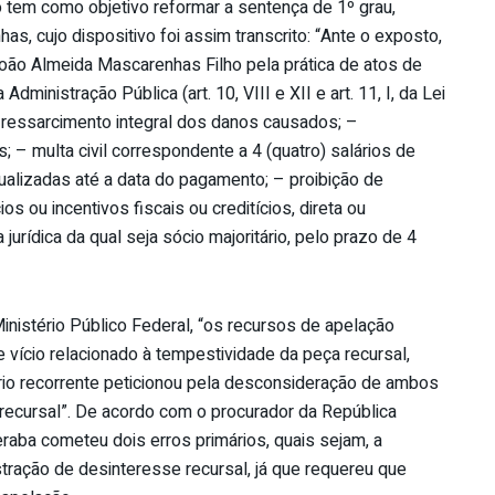
 tem como objetivo reformar a sentença de 1º grau,
as, cujo dispositivo foi assim transcrito: “Ante o exposto,
oão Almeida Mascarenhas Filho pela prática de atos de
ministração Pública (art. 10, VIII e XII e art. 11, I, da Lei
– ressarcimento integral dos danos causados; –
; – multa civil correspondente a 4 (quatro) salários de
ualizadas até a data do pagamento; – proibição de
s ou incentivos fiscais ou creditícios, direta ou
jurídica da qual seja sócio majoritário, pelo prazo de 4
nistério Público Federal, “os recursos de apelação
 vício relacionado à tempestividade da peça recursal,
o recorrente peticionou pela desconsideração de ambos
recursal”. De acordo com o procurador da República
eraba cometeu dois erros primários, quais sejam, a
tração de desinteresse recursal, já que requereu que