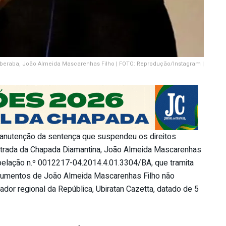
taberaba, João Almeida Mascarenhas Filho | FOTO: Reprodução/Instagram |
manutenção da sentença que suspendeu os direitos
 entrada da Chapada Diamantina, João Almeida Mascarenhas
apelação n.º 0012217-04.2014.4.01.3304/BA, que tramita
argumentos de João Almeida Mascarenhas Filho não
dor regional da República, Ubiratan Cazetta, datado de 5