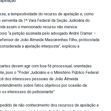
apelação.
ese, a tempestividade do recurso de apelação e, como
a serventia da 1ª Vara Federal da Seção Judiciária do
ainda assim o mencionado recurso não merece
, pois “a petição assinada pelo advogado André Cramer –
efensor de João Almeida Mascarenhas Filho, protocolada
considerada a apelação interposta”, explicou a
 partes devem agir com boa-fé processual, orientadas
e, pois o “Poder Judiciário e o Ministério Público Federal
rcê dos interesses pessoais de João Almeida
entendimento sobre fatos objetivos por ocasião da
 os interesses do peticionante”.
o pedido de não conhecimento dos recursos de apelação e