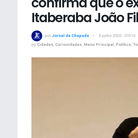
confirma que o ex
Itaberaba João Fil
por
Jornal da Chapada
6 junho 2020 - 01h10
no
Cidades
,
Curiosidades
,
Menu Principal
,
Política
,
To