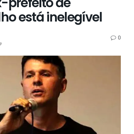
-prefeito de
ho está inelegível
0
p