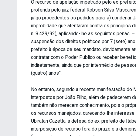
O recurso de apelação impetrado pelo ex-prefeito
proferida pelo juiz federal Robson Silva Mascarenh
julgo procedentes os pedidos para: a) condenar J
improbidade que atentaram contra os princípios da Ad
n. 8.429/92), aplicando-lhe as seguintes penas: 
suspensão dos direitos políticos por 7 (sete) anos
prefeito à época de seu mandato, devidamente at
contratar com o Poder Público ou receber benefício
indiretamente, ainda que por intermédio de pessoa 
(quatro) anos”.
No entanto, segundo a recente manifestação do Mi
interpostos por João Filho, além de padecerem de
também não merecem conhecimento, pois o própri
os recursos manejados, carecendo-lhe interesse 
Ubiratan Cazetta, a defesa do ex-prefeito de Itab
interposição de recurso fora do prazo e a demons