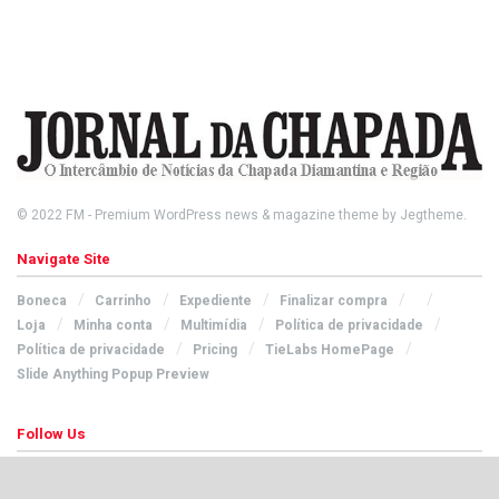
© 2022
FM
- Premium WordPress news & magazine theme by
Jegtheme
.
Navigate Site
Boneca
Carrinho
Expediente
Finalizar compra
Loja
Minha conta
Multimídia
Política de privacidade
Política de privacidade
Pricing
TieLabs HomePage
Slide Anything Popup Preview
Follow Us