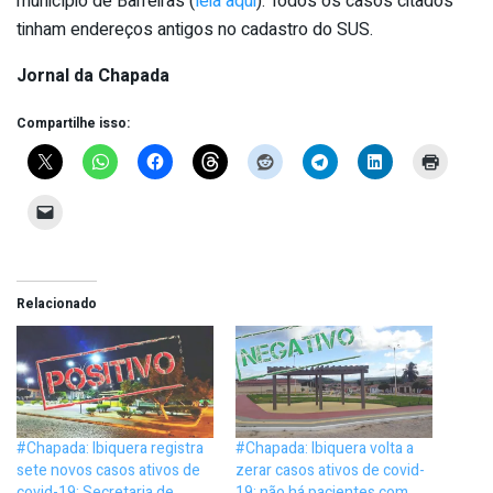
município de Barreiras (
leia aqui
). Todos os casos citados
tinham endereços antigos no cadastro do SUS.
Jornal da Chapada
Compartilhe isso:
Relacionado
#Chapada: Ibiquera registra
#Chapada: Ibiquera volta a
sete novos casos ativos de
zerar casos ativos de covid-
covid-19; Secretaria de
19; não há pacientes com