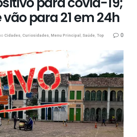
sitivo para covid-19;
 vão para 21 em 24h
0
no
Cidades
,
Curiosidades
,
Menu Principal
,
Saúde
,
Top