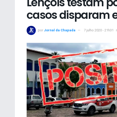
Lençóis testam po
casos disparam e
por
Jornal da Chapada
7 julho 2020 - 21h31