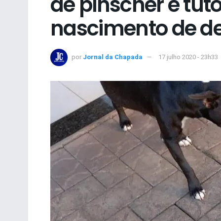
de pinscher e tu
nascimento de dez
por
Jornal da Chapada
17 julho 2020 - 23h33