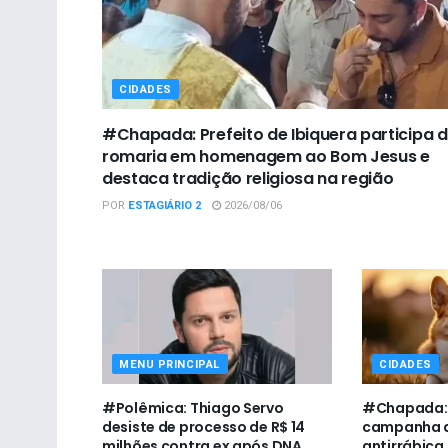
CIDADES
#Chapada: Prefeito de Ibiquera participa 
romaria em homenagem ao Bom Jesus e
destaca tradição religiosa na região
POR
ESTAGIÁRIO 2
2026/08/06
MENU PRINCIPAL
CIDADES
#Polêmica: Thiago Servo
#Chapada: U
desiste de processo de R$ 14
campanha d
milhões contra ex após DNA
antirrábica