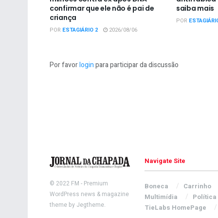
confirmar que ele não é pai de
saiba mais
criança
POR
ESTAGIÁRI
POR
ESTAGIÁRIO 2
2026/08/06
Por favor
login
para participar da discussão
Navigate Site
© 2022
FM
- Premium
Boneca
Carrinho
WordPress news & magazine
Multimídia
Política
theme by
Jegtheme
.
TieLabs HomePage