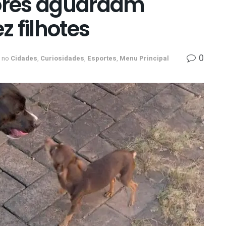
tores aguardam
 filhotes
0
no
Cidades
,
Curiosidades
,
Esportes
,
Menu Principal