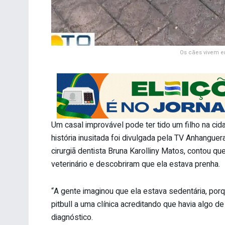
Os cães vivem e
Um casal improvável pode ter tido um filho na cid
história inusitada foi divulgada pela TV Anhangue
cirurgiã dentista Bruna Karolliny Matos, contou q
veterinário e descobriram que ela estava prenha.
“A gente imaginou que ela estava sedentária, por
pitbull a uma clínica acreditando que havia algo 
diagnóstico.