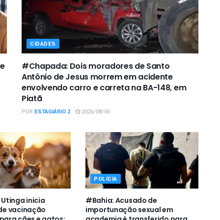
CIDADES
de
#Chapada: Dois moradores de Santo
Antônio de Jesus morrem em acidente
envolvendo carro e carreta na BA-148, em
Piatã
POR
ESTAGIÁRIO 2
2026/08/06
POLÍCIA
tinga inicia
#Bahia: Acusado de
e vacinação
importunação sexual em
 para cães e gatos;
academia é transferido para