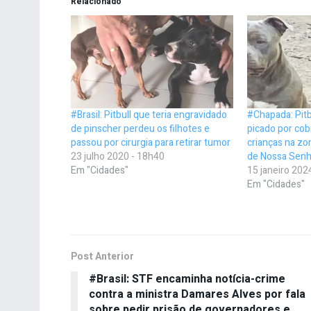
Relacionado
#Brasil: Pitbull que teria engravidado
#Chapada: Pitb
de pinscher perdeu os filhotes e
picado por cob
passou por cirurgia para retirar tumor
crianças na zo
23 julho 2020 - 18h40
de Nossa Senh
Em "Cidades"
15 janeiro 202
Em "Cidades"
Post Anterior
#Brasil: STF encaminha notícia-crime
contra a ministra Damares Alves por fala
sobre pedir prisão de governadores e