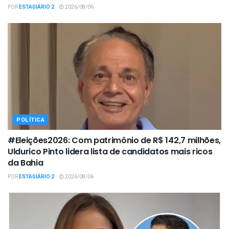
POR
ESTAGIÁRIO 2
2026/08/06
POLÍTICA
#Eleições2026: Com patrimônio de R$ 142,7 milhões,
Uldurico Pinto lidera lista de candidatos mais ricos
da Bahia
POR
ESTAGIÁRIO 2
2026/08/06