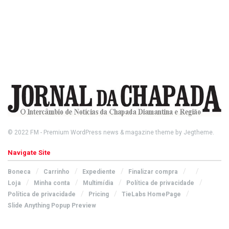
© 2022
FM
- Premium WordPress news & magazine theme by
Jegtheme
.
Navigate Site
Boneca
Carrinho
Expediente
Finalizar compra
Loja
Minha conta
Multimídia
Política de privacidade
Política de privacidade
Pricing
TieLabs HomePage
Slide Anything Popup Preview