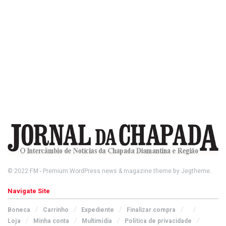
© 2022
FM
- Premium WordPress news & magazine theme by
Jegtheme
.
Navigate Site
Boneca
Carrinho
Expediente
Finalizar compra
Loja
Minha conta
Multimídia
Política de privacidade