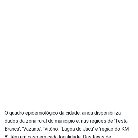
O quadro epidemiológico da cidade, ainda disponibiliza
dados da zona rural do município e, nas regiões de ‘Testa
Branca’, ‘Vazante’, ‘Vitório’, ‘Lagoa do Jacú’ e ‘região do KM
8’, têm um caso em cada localidade. Das taxas de