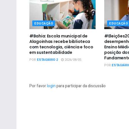
EDUCAÇÃO
EDUCAÇÃO
#Bahia: Escola municipal de
#Eleições20
Alagoinhas recebe biblioteca
desempenho
com tecnologia, ciência e foco
Ensino Médio
em sustentabilidade
posição dos
Fundamenta
POR
ESTAGIÁRIO 2
2026/08/05
POR
ESTAGIÁRI
Por favor
login
para participar da discussão