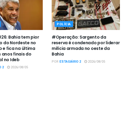
POLÍCIA
26: Bahia tem pior
#Operação: Sargento da
 do Nordeste no
reserva é condenado por liderar
 e fica na última
milícia armada no oeste da
 anos finais do
Bahia
l no Ideb
POR
ESTAGIÁRIO 2
2026/08/05
O 2
2026/08/05