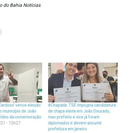
o do Bahia Notícias
.
Cardoso’ vence eleição
#Chapada: TSE impugna candidatura
o município de João
de chapa eleita em João Dourado,
 vídeo da comemoração
mas prefeito e vice já foram
21 - 15h27
diplomados e devem assumir
prefeitura em janeiro