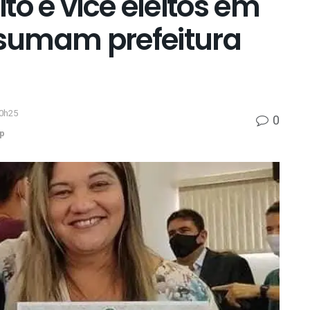
to e vice eleitos em
sumam prefeitura
20h25
0
p