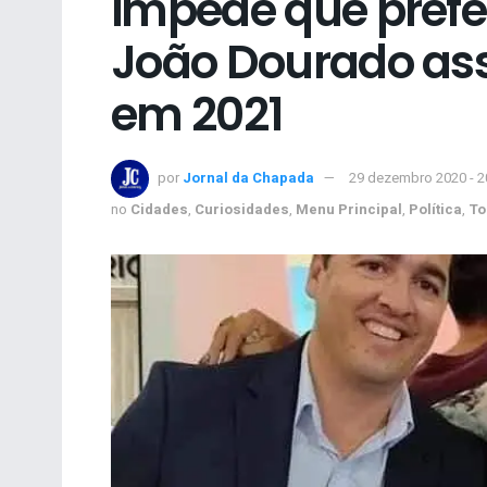
impede que prefei
João Dourado as
em 2021
por
Jornal da Chapada
29 dezembro 2020 - 
no
Cidades
,
Curiosidades
,
Menu Principal
,
Política
,
To