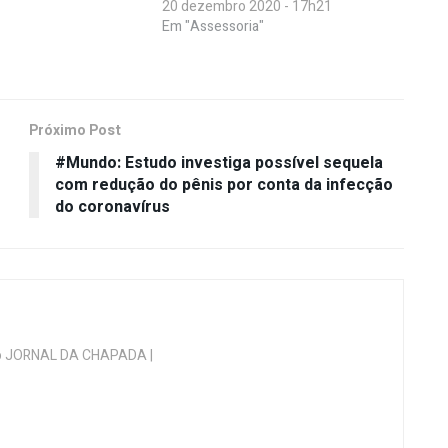
20 dezembro 2020 - 17h21
Em "Assessoria"
Próximo Post
#Mundo: Estudo investiga possível sequela
com redução do pênis por conta da infecção
do coronavírus
 do JORNAL DA CHAPADA |