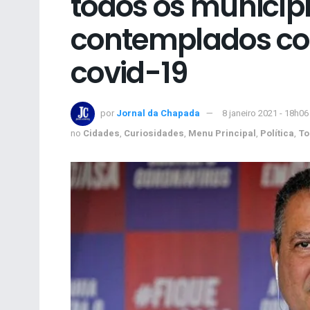
todos os municíp
contemplados co
covid-19
por
Jornal da Chapada
8 janeiro 2021 - 18h06
no
Cidades
,
Curiosidades
,
Menu Principal
,
Política
,
To