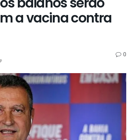
ios baianos serão
m a vacina contra
0
p