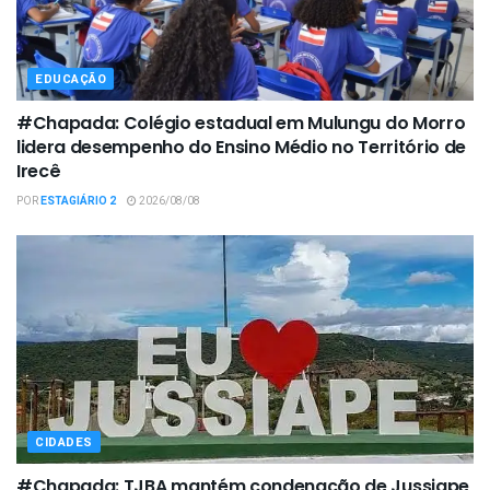
EDUCAÇÃO
#Chapada: Colégio estadual em Mulungu do Morro
lidera desempenho do Ensino Médio no Território de
Irecê
POR
ESTAGIÁRIO 2
2026/08/08
CIDADES
#Chapada: TJBA mantém condenação de Jussiape