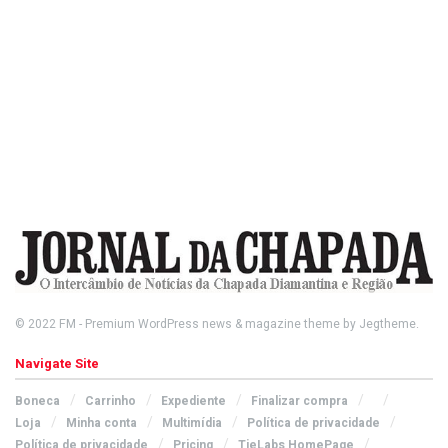
© 2022
FM
- Premium WordPress news & magazine theme by
Jegtheme
.
Navigate Site
Boneca
Carrinho
Expediente
Finalizar compra
Loja
Minha conta
Multimídia
Política de privacidade
Política de privacidade
Pricing
TieLabs HomePage