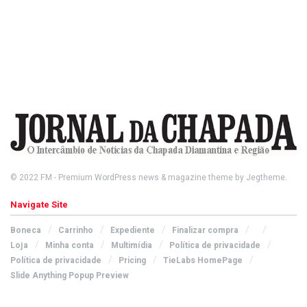
© 2022
FM
- Premium WordPress news & magazine theme by
Jegtheme
.
Navigate Site
Boneca
Carrinho
Expediente
Finalizar compra
Loja
Minha conta
Multimídia
Política de privacidade
Política de privacidade
Pricing
TieLabs HomePage
Slide Anything Popup Preview