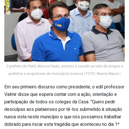
O prefeito de Piatã, Marcos Paulo, assistiu a sessão ao lado de amigos e
prefeitos e ex-gestores de municípios baianos | FOTO: Marina Matos |
Em seu primeiro discurso como presidente, o edil professor
Valmir disse que espera contar com a ação, orientação e
participação de todos os colegas da Casa. “Quero pedir
desculpas aos piataenses por tê-los submetido à situação
nunca vista neste município e que nós possamos trabalhar
dobrado para riscar esta tragédia que aconteceu no dia 1º