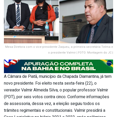
Mesa Diretora com o vice-presidente Zaqueu, a primeira secretária Telma e
o presidente Valmir | FOTO: Montagem do JC |
A Câmara de Piatã, município da Chapada Diamantina, já tem
novo presidente. Foi eleito nesta sexta-feira (22), o
vereador Valmir Almeida Silva, o popular professor Valmir
(PDT), por seis votos contra cinco. Conforme informações
de assessoria, dessa vez, a eleição seguiu todos os
trâmites regimentais e constitucionais. Valmir presidirá a