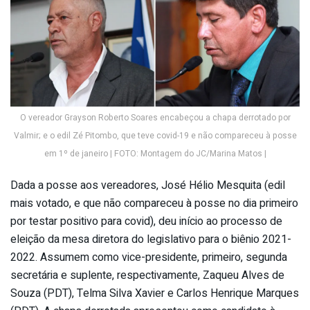
O vereador Grayson Roberto Soares encabeçou a chapa derrotado por
Valmir; e o edil Zé Pitombo, que teve covid-19 e não compareceu à posse
em 1º de janeiro | FOTO: Montagem do JC/Marina Matos |
Dada a posse aos vereadores, José Hélio Mesquita (edil
mais votado, e que não compareceu à posse no dia primeiro
por testar positivo para covid), deu início ao processo de
eleição da mesa diretora do legislativo para o biênio 2021-
2022. Assumem como vice-presidente, primeiro, segunda
secretária e suplente, respectivamente, Zaqueu Alves de
Souza (PDT), Telma Silva Xavier e Carlos Henrique Marques