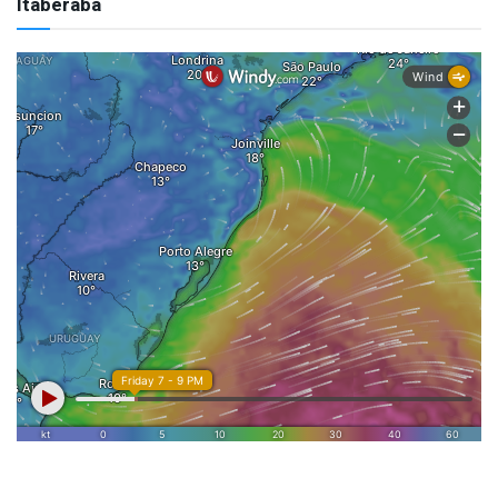
Itaberaba