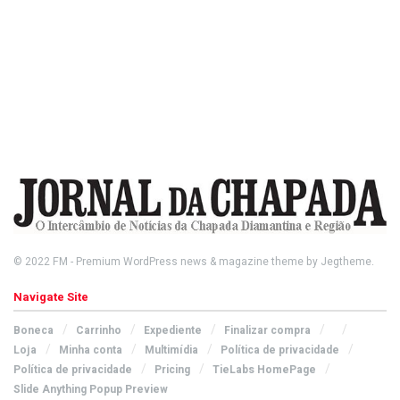
© 2022
FM
- Premium WordPress news & magazine theme by
Jegtheme
.
Navigate Site
Boneca
Carrinho
Expediente
Finalizar compra
Loja
Minha conta
Multimídia
Política de privacidade
Política de privacidade
Pricing
TieLabs HomePage
Slide Anything Popup Preview