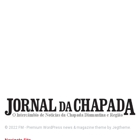
© 2022
FM
- Premium WordPress news & magazine theme by
Jegtheme
.
Navigate Site