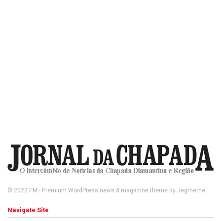
© 2022
FM
- Premium WordPress news & magazine theme by
Jegtheme
.
Navigate Site