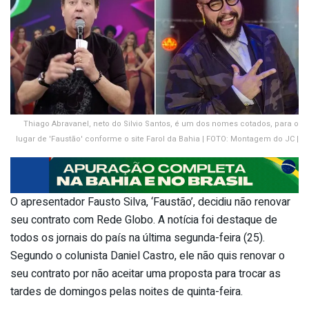
Thiago Abravanel, neto do Silvio Santos, é um dos nomes cotados, para o
lugar de 'Faustão' conforme o site Farol da Bahia | FOTO: Montagem do JC |
O apresentador Fausto Silva, ‘Faustão’, decidiu não renovar
seu contrato com Rede Globo. A notícia foi destaque de
todos os jornais do país na última segunda-feira (25).
Segundo o colunista Daniel Castro, ele não quis renovar o
seu contrato por não aceitar uma proposta para trocar as
tardes de domingos pelas noites de quinta-feira.