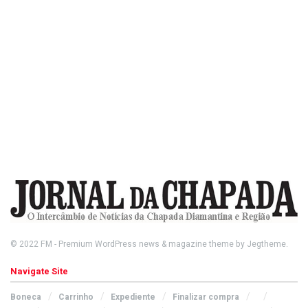
© 2022
FM
- Premium WordPress news & magazine theme by
Jegtheme
.
Navigate Site
Boneca
Carrinho
Expediente
Finalizar compra