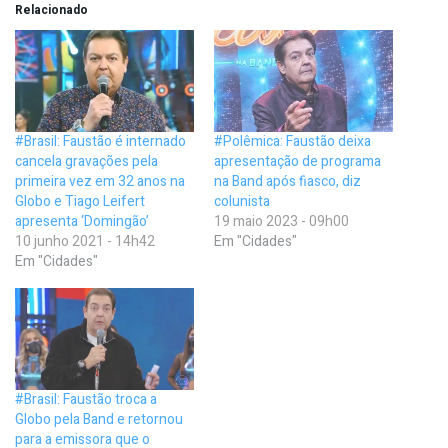
Relacionado
#Brasil: Faustão é internado
#Polêmica: Faustão deixa
cancela gravações pela
apresentação de programa
primeira vez em 32 anos na
na Band após fiasco, diz
Globo e Tiago Leifert
colunista
apresenta ‘Domingão’
19 maio 2023 - 09h00
10 junho 2021 - 14h42
Em "Cidades"
Em "Cidades"
#Brasil: Faustão troca a
Globo pela Band e retornou
para a emissora que o